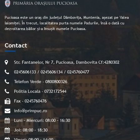
Pucioasa este un oraș din județul Dâmbovița, Muntenia, așezat pe Valea
Ialomiței. În trecut, localitatea purta numele Podurile, însă o dată cu
dezvoltarea băilor și-a însușit numele Pucioasa.
Contact
Str. Fantanelor, Nr 7, Pucioasa, Dambovita Cf:4280302
0245606133 / 0245606134 / 0245760477
Telefon Verde - 0800800326
Politia Locala - 0732172544
Fax - 0245760476
info@primpuc.ro
Luni – Miercuri: 08:00 – 16:30
Joi: 08:00 – 18:30
Vineri: 08:00 – 14:00