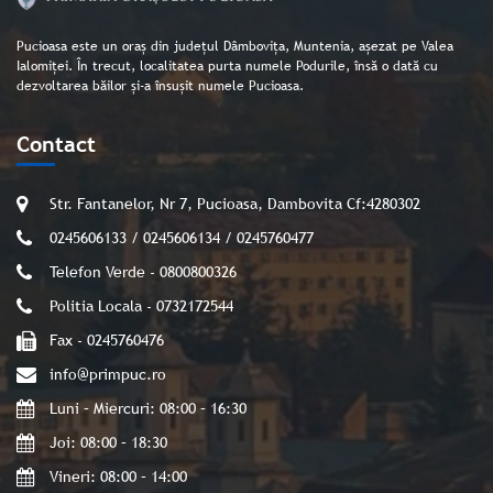
Pucioasa este un oraș din județul Dâmbovița, Muntenia, așezat pe Valea
Ialomiței. În trecut, localitatea purta numele Podurile, însă o dată cu
dezvoltarea băilor și-a însușit numele Pucioasa.
Contact
Str. Fantanelor, Nr 7, Pucioasa, Dambovita Cf:4280302
0245606133 / 0245606134 / 0245760477
Telefon Verde - 0800800326
Politia Locala - 0732172544
Fax - 0245760476
info@primpuc.ro
Luni – Miercuri: 08:00 – 16:30
Joi: 08:00 – 18:30
Vineri: 08:00 – 14:00