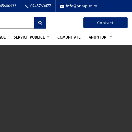
45606133
0245760477
info@primpuc.ro
Contact
MOL
SERVICII PUBLICE
COMUNITATE
ANUNTURI