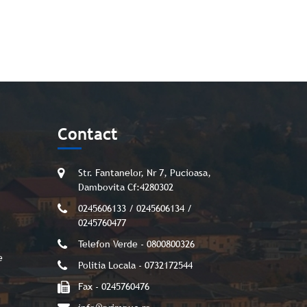
Contact
Str. Fantanelor, Nr 7, Pucioasa,
Dambovita Cf:4280302
0245606133 / 0245606134 /
0245760477
Telefon Verde - 0800800326
e
Politia Locala - 0732172544
Fax - 0245760476