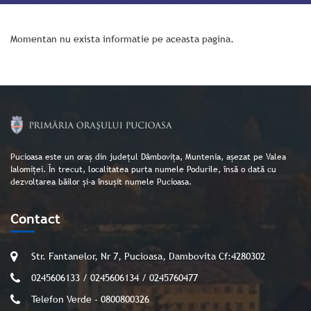
Momentan nu exista informatie pe aceasta pagina.
Pucioasa este un oraș din județul Dâmbovița, Muntenia, așezat pe Valea
Ialomiței. În trecut, localitatea purta numele Podurile, însă o dată cu
dezvoltarea băilor și-a însușit numele Pucioasa.
Contact
Str. Fantanelor, Nr 7, Pucioasa, Dambovita Cf:4280302
0245606133 / 0245606134 / 0245760477
Telefon Verde - 0800800326