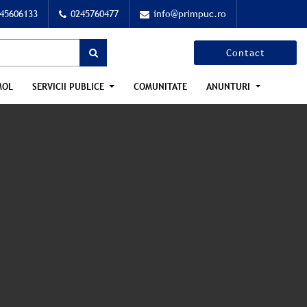
45606133
0245760477
info@primpuc.ro
Contact
MOL
SERVICII PUBLICE
COMUNITATE
ANUNTURI