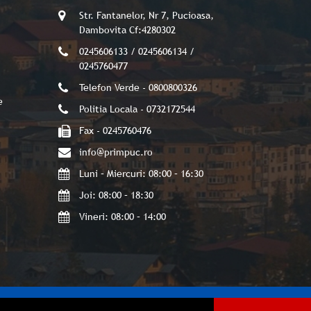
Str. Fantanelor, Nr 7, Pucioasa,
Dambovita Cf:4280302
0245606133 / 0245606134 /
0245760477
Telefon Verde - 0800800326
e
Politia Locala - 0732172544
Fax - 0245760476
info@primpuc.ro
Luni – Miercuri: 08:00 – 16:30
Joi: 08:00 – 18:30
Vineri: 08:00 – 14:00