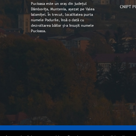
Pucioasa este un oraș din județul
CNIPT P
Dâmbovița, Muntenia, așezat pe Valea
Ialomiței. În trecut, localitatea purta
numele Podurile, însă o dată cu
dezvoltarea băilor și-a însușit numele
Pucioasa.
Copyright © Primaria orașului Pucioasa 2026