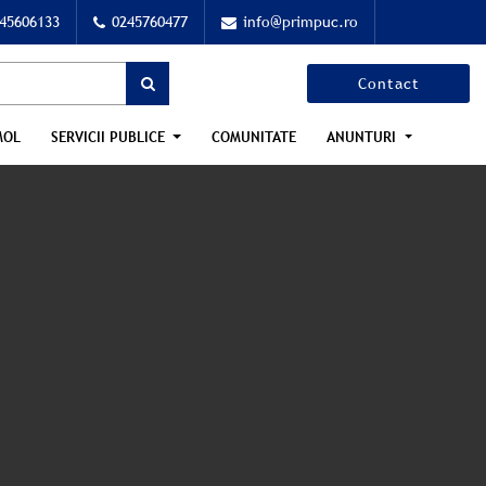
45606133
0245760477
info@primpuc.ro
Contact
MOL
SERVICII PUBLICE
COMUNITATE
ANUNTURI