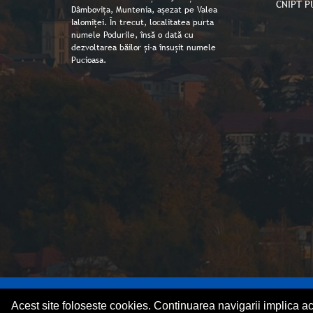
CNIPT P
Dâmbovița, Muntenia, așezat pe Valea
Ialomiței. În trecut, localitatea purta
numele Podurile, însă o dată cu
dezvoltarea băilor și-a însușit numele
Pucioasa.
Copyright © Primaria orașului Pucioasa 2026
Acest site foloseste cookies. Continuarea navigarii implica a