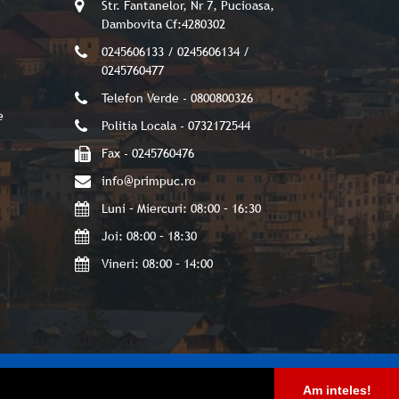
Str. Fantanelor, Nr 7, Pucioasa,
Dambovita Cf:4280302
0245606133 / 0245606134 /
0245760477
Telefon Verde - 0800800326
e
Politia Locala - 0732172544
Fax - 0245760476
info@primpuc.ro
Luni – Miercuri: 08:00 – 16:30
Joi: 08:00 – 18:30
Vineri: 08:00 – 14:00
Am inteles!