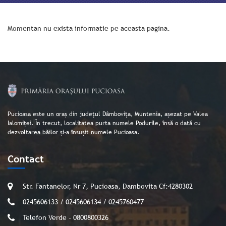
Momentan nu exista informatie pe aceasta pagina.
Pucioasa este un oraș din județul Dâmbovița, Muntenia, așezat pe Valea
Ialomiței. În trecut, localitatea purta numele Podurile, însă o dată cu
dezvoltarea băilor și-a însușit numele Pucioasa.
Contact
Str. Fantanelor, Nr 7, Pucioasa, Dambovita Cf:4280302
0245606133 / 0245606134 / 0245760477
Telefon Verde - 0800800326