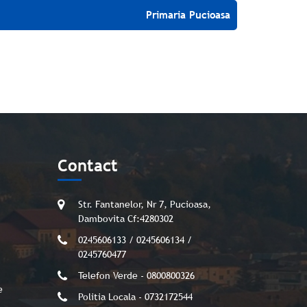
Primaria Pucioasa
Contact
Str. Fantanelor, Nr 7, Pucioasa,
Dambovita Cf:4280302
0245606133 / 0245606134 /
0245760477
Telefon Verde - 0800800326
e
Politia Locala - 0732172544