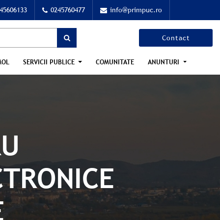
45606133
0245760477
info@primpuc.ro
Contact
MOL
SERVICII PUBLICE
COMUNITATE
ANUNTURI
RU
CTRONICE
E