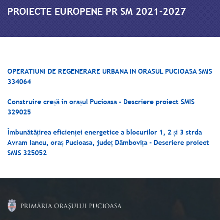
PROIECTE EUROPENE PR SM 2021-2027
OPERATIUNI DE REGENERARE URBANA IN ORASUL PUCIOASA SMIS
334064
Construire creșă în orașul Pucioasa - Descriere proiect SMIS
329025
Îmbunătățirea eficienței energetice a blocurilor 1, 2 și 3 strda
Avram Iancu, oraș Pucioasa, județ Dâmbovița - Descriere proiect
SMIS 325052