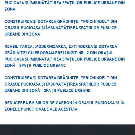
PUCIOASA ŞI ÎMBUNĂTĂŢIREA SPAŢIILOR PUBLICE URBANE DIN
ZONĂ
CONSTRUIREA ŞI DOTAREA GRĂDINIŢEI ”PRICHINDEL” DIN
ORAŞUL PUCIOASA ŞI ÎMBUNĂTĂŢIREA SPAŢIILOR PUBLICE
URBANE DIN ZONĂ
REABILITAREA, MODERNIZAREA, EXTINDEREA ŞI DOTAREA
GRĂDINIŢEI CU PROGRAM PRELUNGIT NR. 2 DIN ORAŞUL
PUCIOASA ŞI ÎMBUNĂTĂŢIREA SPAŢIILOR PUBLICE URBANE DIN
ZONĂ – SPAȚII PUBLICE URBANE
CONSTRUIREA ŞI DOTAREA GRĂDINIŢEI ”PRICHINDEL” DIN
ORAŞUL PUCIOASA ŞI ÎMBUNĂTĂŢIREA SPAŢIILOR PUBLICE
URBANE DIN ZONĂ – SPAȚII PUBLICE URBANE
REDUCEREA EMISIILOR DE CARBON ÎN ORAȘUL PUCIOASA ȘI ÎN
ZONELE FUNCȚIONALE ALE ACESTUIA