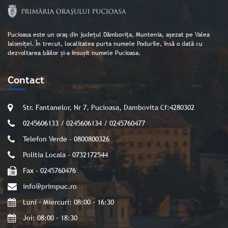
Pucioasa este un oraș din județul Dâmbovița, Muntenia, așezat pe Valea
Ialomiței. În trecut, localitatea purta numele Podurile, însă o dată cu
dezvoltarea băilor și-a însușit numele Pucioasa.
Contact
Str. Fantanelor, Nr 7, Pucioasa, Dambovita Cf:4280302
0245606133 / 0245606134 / 0245760477
Telefon Verde - 0800800326
Politia Locala - 0732172544
Fax - 0245760476
info@primpuc.ro
Luni – Miercuri: 08:00 – 16:30
Joi: 08:00 – 18:30