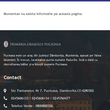
Momentan nu exista informatie pe aceasta pagina.
Pucioasa este un oraș din județul Dâmbovița, Muntenia, așezat pe Valea
Ialomiței. În trecut, localitatea purta numele Podurile, însă o dată cu
dezvoltarea băilor și-a însușit numele Pucioasa.
Contact
Str. Fantanelor, Nr 7, Pucioasa, Dambovita Cf:4280302
0245606133 / 0245606134 / 0245760477
Telefon Verde - 0800800326