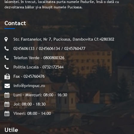
Ialomiței. În trecut, localitatea purta numele Podurile, însă o dată cu
dezvoltarea băilor și-a însușit numele Pucioasa.
Contact
Str. Fantanelor, Nr 7, Pucioasa, Dambovita Cf:4280302
0245606133 / 0245606134 / 0245760477
Telefon Verde - 0800800326
Politia Locala - 0732172544
Fax - 0245760476
info@primpuc.ro
Luni – Miercuri: 08:00 – 16:30
Joi: 08:00 – 18:30
Vineri: 08:00 – 14:00
Utile